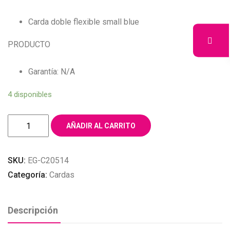
Carda doble flexible small blue
PRODUCTO
Garantía: N/A
4 disponibles
CARDA
AÑADIR AL CARRITO
DOBLE
FLEXIBLE
SKU:
EG-C20514
SMALL
Categoría:
Cardas
BLUE,
ELITE
GROOMER
Descripción
´S