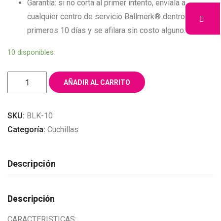
Garantía: si no corta al primer intento, envíala a
cualquier centro de servicio Ballmerk® dentro de los
primeros 10 días y se afilara sin costo alguno.
10 disponibles
CUCHILLA
AÑADIR AL CARRITO
BALLMERK
FOREVER
SKU:
BLK-10
SHARP
Categoría:
Cuchillas
#10
cantidad
Descripción
Descripción
CARACTERISTICAS: