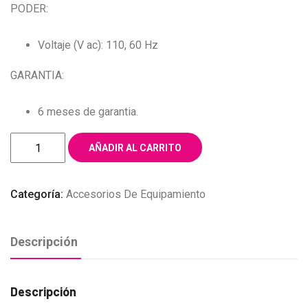
PODER:
Voltaje (V ac): 110, 60 Hz
GARANTIA:
6 meses de garantia.
LAMPARA
AÑADIR AL CARRITO
UV
DOBLE
Categoría:
Accesorios De Equipamiento
ESTERILIZADORA
cantidad
Descripción
Descripción