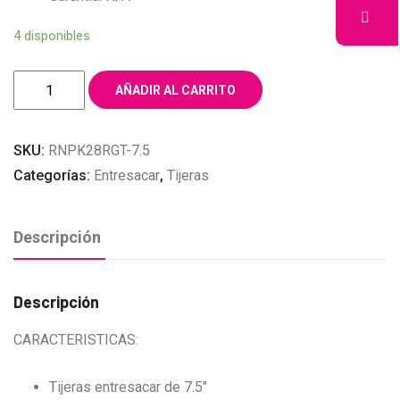
4 disponibles
TIJERAS
AÑADIR AL CARRITO
ENTRESACAR
7.5″
SKU:
RNPK28RGT-7.5
STRONG
Categorías:
Entresacar
,
Tijeras
SCISSORS
ROSE
GOLD
Descripción
cantidad
Descripción
CARACTERISTICAS:
Tijeras entresacar de 7.5″