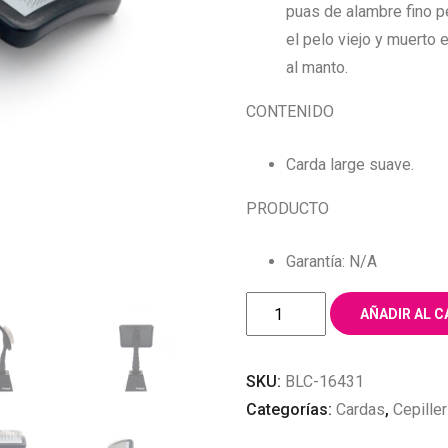
puas de alambre fino p
el pelo viejo y muerto 
al manto.
CONTENIDO
Carda large suave.
PRODUCTO
Garantía: N/A
CARDA
AÑADIR AL C
LARGE
SUAVE
SKU:
BLC-16431
BALLMERK
Categorías:
Cardas
,
Cepiller
cantidad