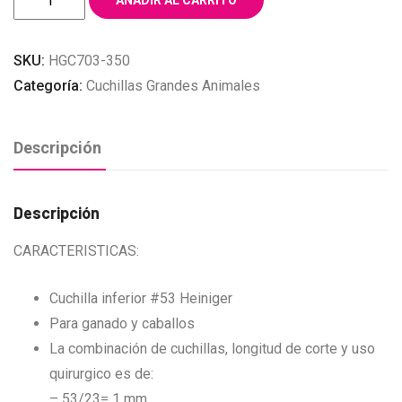
AÑADIR AL CARRITO
HEINIGER
#53
SKU:
HGC703-350
GANADO
Categoría:
Cuchillas Grandes Animales
Y
CABALLOS
cantidad
Descripción
Descripción
CARACTERISTICAS:
Cuchilla inferior #53 Heiniger
Para ganado y caballos
La combinación de cuchillas, longitud de corte y uso
quirurgico es de:
– 53/23= 1 mm