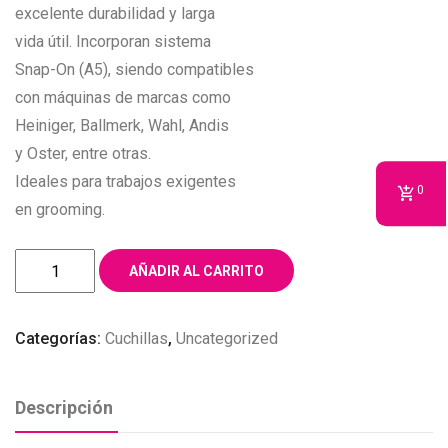
excelente durabilidad y larga
vida útil. Incorporan sistema
Snap-On (A5), siendo compatibles
con máquinas de marcas como
Heiniger, Ballmerk, Wahl, Andis
y Oster, entre otras.
Ideales para trabajos exigentes
0
en grooming.
CUCHILLA
AÑADIR AL CARRITO
HEINIGER
#5F
Categorías:
Cuchillas
,
Uncategorized
cantidad
Descripción