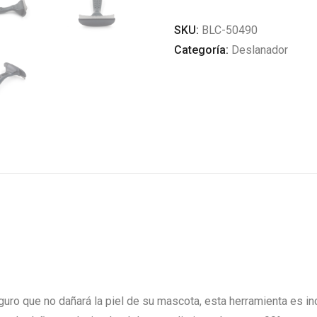
CORTO
SKU:
BLC-50490
cantidad
Categoría:
Deslanador
guro que no dañará la piel de su mascota, esta herramienta es in