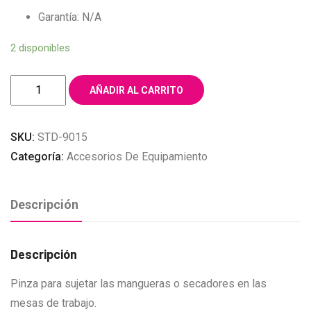
Garantía: N/A
2 disponibles
FLIP
AÑADIR AL CARRITO
CLIP
SUJETADOR
SKU:
STD-9015
DE
Categoría:
Accesorios De Equipamiento
MANGUERA
PARA
MESA
Descripción
cantidad
Descripción
Pinza para sujetar las mangueras o secadores en las
mesas de trabajo.