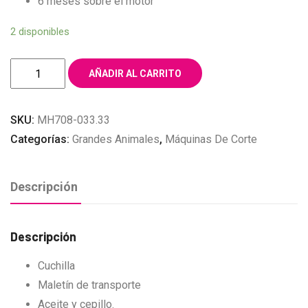
6 meses sobre el motor
2 disponibles
MAQUINA
AÑADIR AL CARRITO
ESQUILADORA
XPERIENCE
SKU:
MH708-033.33
HEINIGER
Categorías:
Grandes Animales
,
Máquinas De Corte
cantidad
Descripción
Descripción
Cuchilla
Maletín de transporte
Aceite y cepillo.