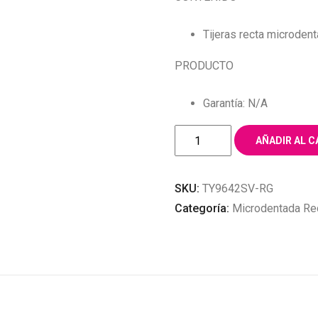
Tijeras recta microden
PRODUCTO
Garantía: N/A
TIJERA
AÑADIR AL C
MICRODENTADA
METALIZADA
SKU:
TY9642SV-RG
6"
Categoría:
Microdentada Re
STRONG
SCISSORS
ROSE
GOLD
cantidad