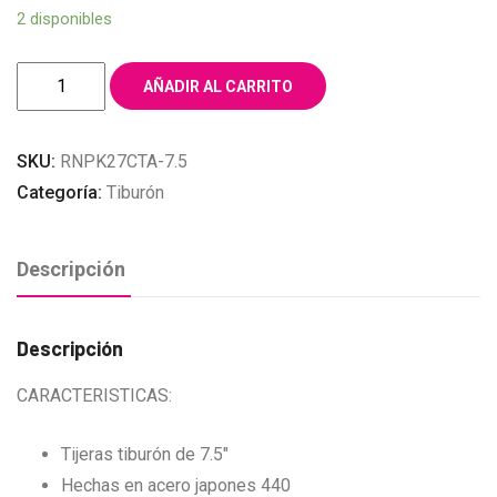
2 disponibles
TIJERAS
AÑADIR AL CARRITO
TIBURON
7.5″
SKU:
RNPK27CTA-7.5
STRONG
Categoría:
Tiburón
SCISSORS
COBRE
cantidad
Descripción
Descripción
CARACTERISTICAS:
Tijeras tiburón de 7.5″
Hechas en acero japones 440