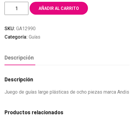
JUEGO
AÑADIR AL CARRITO
DE
GUÍAS
SKU:
GA12990
PLÁSTICAS
Categoría:
Guías
LARGE
DE
8
Descripción
PIEZAS
cantidad
Descripción
Juego de guías large plásticas de ocho piezas marca Andis
Productos relacionados